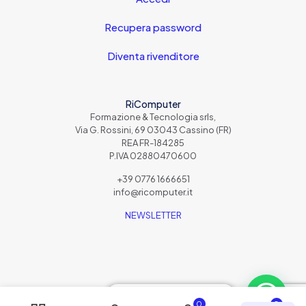
Recupera password
Diventa rivenditore
RiComputer
Formazione & Tecnologia srls,
Via G. Rossini, 69 03043 Cassino (FR)
REA FR-184285
P.IVA 02880470600
+39 0776 1666651
info@ricomputer.it
NEWSLETTER
Scrivici su WhatsApp
0
0