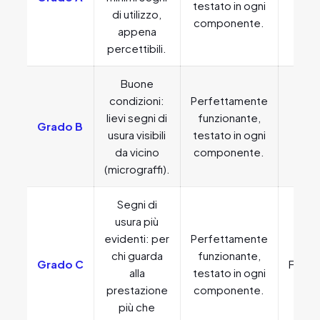
testato in ogni
di utilizzo,
st
componente.
appena
percettibili.
Buone
condizioni:
Perfettamente
lievi segni di
funzionante,
Grado B
Effic
usura visibili
testato in ogni
da vicino
componente.
(micrograffi).
Segni di
usura più
evidenti: per
Perfettamente
chi guarda
funzionante,
Grado C
Funzi
alla
testato in ogni
prestazione
componente.
più che