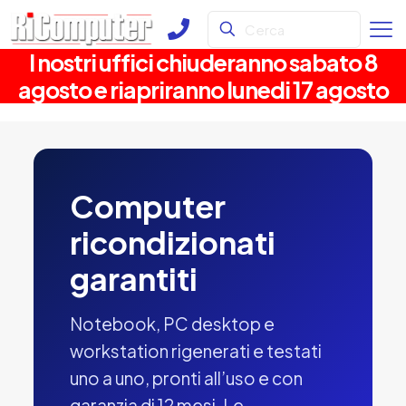
I nostri uffici chiuderanno sabato 8
agosto e riapriranno lunedi 17 agosto
Computer
ricondizionati
garantiti
Notebook, PC desktop e
workstation rigenerati e testati
uno a uno, pronti all’uso e con
garanzia di 12 mesi. Le