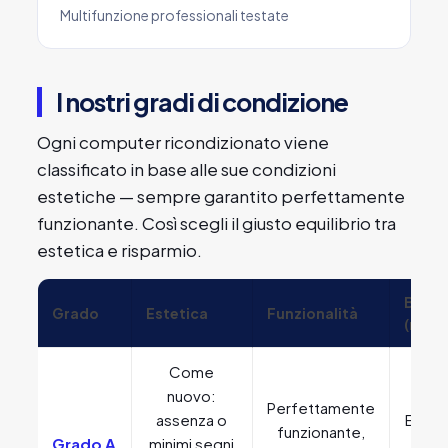
Multifunzione professionali testate
I nostri gradi di condizione
Ogni computer ricondizionato viene
classificato in base alle sue condizioni
estetiche — sempre garantito perfettamente
funzionante. Così scegli il giusto equilibrio tra
estetica e risparmio.
Batte
Grado
Estetica
Funzionalità
(note
Come
nuovo:
Perfettamente
assenza o
Effici
funzionante,
Grado A
minimi segni
bu