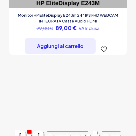
Monitor HP EliteDisplay E243m 24″ IPS FHD WEBCAM
INTEGRATA Casse Audio HDMI
Il
Il
89,00
€
IVA Inclusa
99,00
€
prezzo
prezzo
originale
attuale
era:
è:
Aggiungi al carrello
99,00 €.
89,00 €.