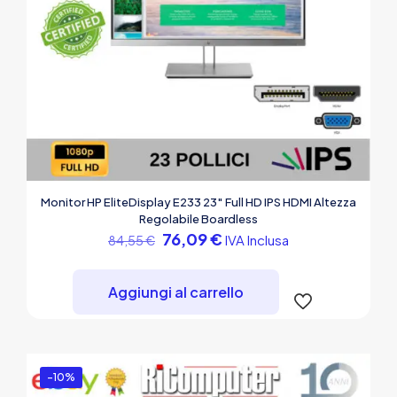
Monitor HP EliteDisplay E233 23″ Full HD IPS HDMI Altezza
Regolabile Boardless
Il
Il
76,09
€
IVA Inclusa
84,55
€
prezzo
prezzo
originale
attuale
era:
è:
Aggiungi al carrello
84,55 €.
76,09 €.
-10%