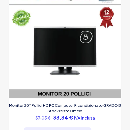
Monitor 20″ Pollici HD PC Computer Ricondizionato GRADO B
Stock Misto Ufficio
Il
Il
33,34
€
IVA Inclusa
37,05
€
prezzo
prezzo
originale
attuale