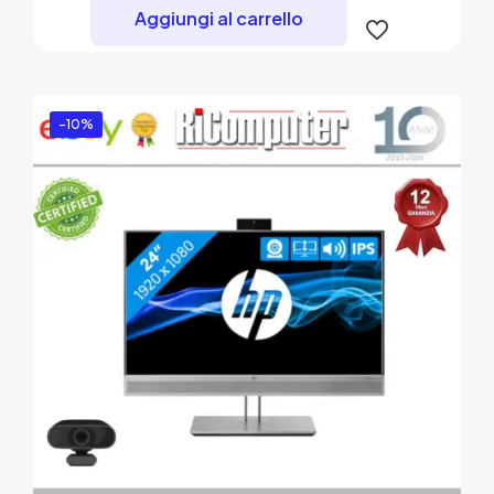
era:
è:
Aggiungi al carrello
37,05 €.
33,34 €.
-10%