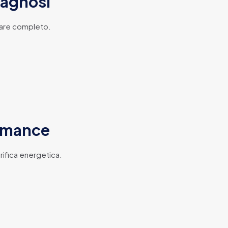
iagnosi
ware completo.
ormance
rifica energetica.