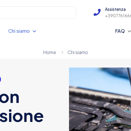
Assistenza
+390776166
Chi siamo
FAQ
Home
Chi siamo
o
con
ssione