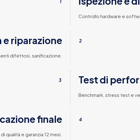
Ispezione e d
1
Controllo hardware e soft
a e riparazione
2
ti difettosi, sanificazione.
Test di perf
3
Benchmark, stress test e ve
icazione finale
4
di qualità e garanzia 12 mesi.