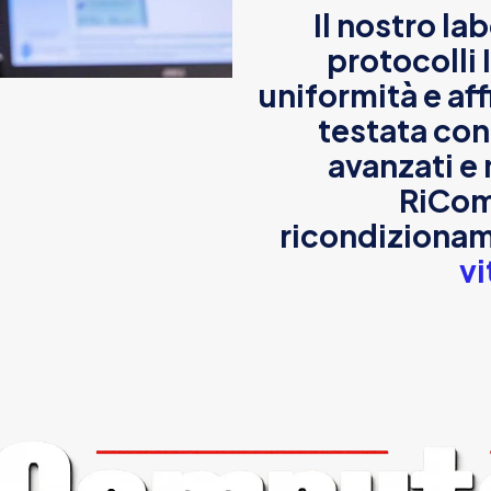
Il nostro la
protocolli 
uniformità e af
testata con
avanzati e 
RiCom
ricondiziona
vi