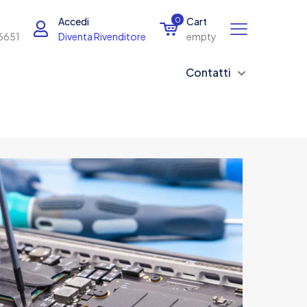
Accedi
0
Cart
6651
Diventa Rivenditore
empty
Contatti