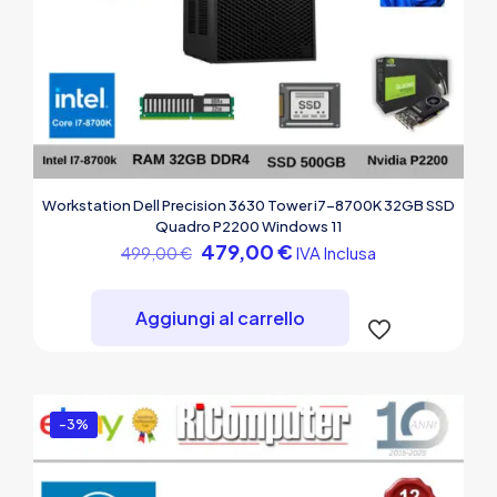
Workstation Dell Precision 3630 Tower i7-8700K 32GB SSD
Quadro P2200 Windows 11
Il
Il
479,00
€
IVA Inclusa
499,00
€
prezzo
prezzo
originale
attuale
era:
è:
Aggiungi al carrello
499,00 €.
479,00 €.
-3%