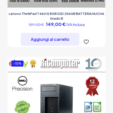
Lenovo ThinkPad T460 i5 8GB SSD 256GB BATTERIA NUOVA
Grado B
Il
Il
149,00
€
IVA Inclusa
159,00
€
prezzo
prezzo
originale
attuale
era:
è:
Aggiungi al carrello
159,00 €.
149,00 €.
-10%