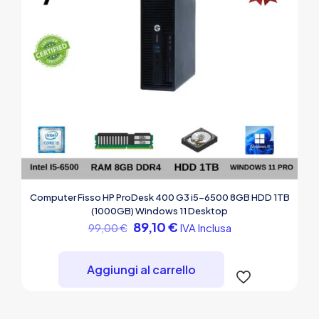
Computer Fisso HP ProDesk 400 G3 i5-6500 8GB HDD 1TB
(1000GB) Windows 11 Desktop
Il
Il
89,10
€
IVA Inclusa
99,00
€
prezzo
prezzo
originale
attuale
era:
è:
Aggiungi al carrello
99,00 €.
89,10 €.