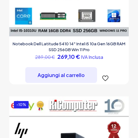
Notebook Dell Latitude 5410 14″ Intel i5 10a Gen 16GB RAM
SSD 256GB Win 11 Pro
Il
Il
269,10
€
IVA Inclusa
289,00
€
prezzo
prezzo
originale
attuale
era:
è:
Aggiungi al carrello
289,00 €.
269,10 €.
-10%