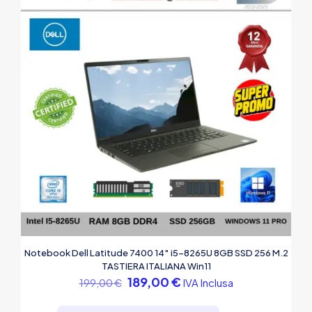
Notebook Dell Latitude 7400 14″ i5-8265U 8GB SSD 256 M.2
TASTIERA ITALIANA Win11
Il
Il
189,00
€
IVA Inclusa
199,00
€
prezzo
prezzo
originale
attuale