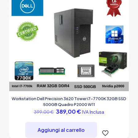
Workstation Dell Precision 3620 Tower i7-7700K 32GB SSD
500GB Quadro P2000 W11
Il
Il
389,00
€
IVA Inclusa
399,00
€
prezzo
prezzo
originale
attuale
era:
è:
Aggiungi al carrello
399,00 €.
389,00 €.