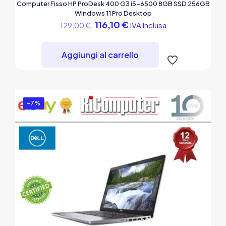
Computer Fisso HP ProDesk 400 G3 i5-6500 8GB SSD 256GB
Windows 11 Pro Desktop
Il
Il
116,10
€
IVA Inclusa
129,00
€
prezzo
prezzo
originale
attuale
era:
è:
Aggiungi al carrello
129,00 €.
116,10 €.
-7%