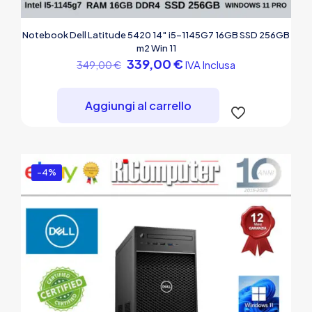
Notebook Dell Latitude 5420 14″ i5-1145G7 16GB SSD 256GB
m2 Win 11
Il
Il
339,00
€
IVA Inclusa
349,00
€
prezzo
prezzo
originale
attuale
era:
è:
Aggiungi al carrello
349,00 €.
339,00 €.
-4%