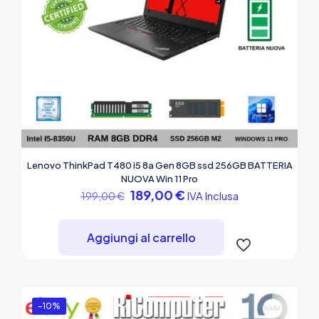
Lenovo ThinkPad T480 i5 8a Gen 8GB ssd 256GB BATTERIA
NUOVA Win 11 Pro
Il
Il
189,00
€
IVA Inclusa
199,00
€
prezzo
prezzo
originale
attuale
era:
è:
Aggiungi al carrello
199,00 €.
189,00 €.
-10%