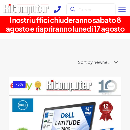
I nostri uffici chiuderanno sabato 8
agosto e riapriranno lunedi 17 agosto
-3%