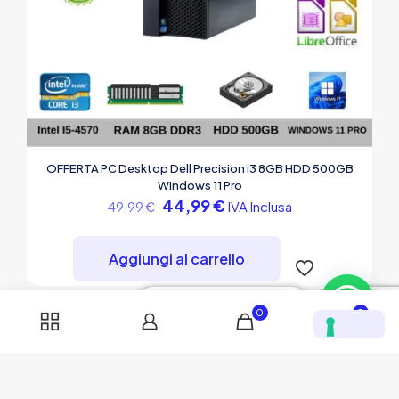
OFFERTA PC Desktop Dell Precision i3 8GB HDD 500GB
Windows 11 Pro
Il
Il
44,99
€
IVA Inclusa
49,99
€
prezzo
prezzo
originale
attuale
era:
è:
Aggiungi al carrello
49,99 €.
44,99 €.
Scrivici su WhatsApp
0
0
-11%