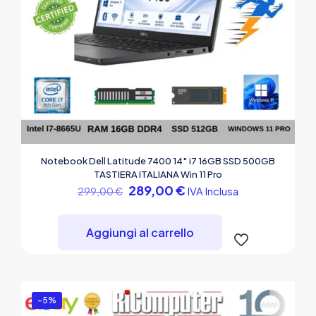
Notebook Dell Latitude 7400 14″ i7 16GB SSD 500GB
TASTIERA ITALIANA Win 11 Pro
Il
Il
289,00
€
IVA Inclusa
299,00
€
prezzo
prezzo
originale
attuale
era:
è:
Aggiungi al carrello
299,00 €.
289,00 €.
-5%