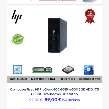
Computer Fisso HP ProDesk 400 G3 i5-6500 8GB HDD 1TB
(1000GB) Windows 11 Desktop
Il
Il
89,00
€
IVA Inclusa
99,00
€
prezzo
prezzo
originale
attuale