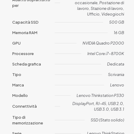
occasionale, Postazione di
per
lavoro, Stazione di lavoro,
Ufficio, Videogiochi
Capacità SSD
500 GB
Memoria RAM
16 GB
GPU
NVIDIA Quadro P2000
Processore
Intel Core i7-8700K
Scheda grafica
Dedicata
Tipo
Scrivania
Marca
Lenovo
Modello
Lenovo Thinkstation P330
DisplayPort, RJ-45, USB 2.0,
Connettività
USB 3.0, USB 3.1
Tipo di
SSD (Stato solido)
memorizzazione
Serie
Lenovo ThinkStation