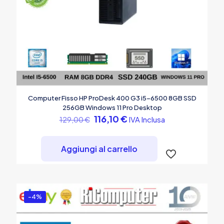
Computer Fisso HP ProDesk 400 G3 i5-6500 8GB SSD
256GB Windows 11 Pro Desktop
Il
Il
116,10
€
IVA Inclusa
129,00
€
prezzo
prezzo
originale
attuale
era:
è:
Aggiungi al carrello
129,00 €.
116,10 €.
-4%