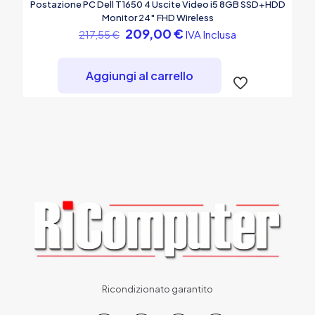
Postazione PC Dell T1650 4 Uscite Video i5 8GB SSD+HDD
Monitor 24″ FHD Wireless
Il
Il
209,00
€
IVA Inclusa
217,55
€
prezzo
prezzo
originale
attuale
era:
è:
Aggiungi al carrello
217,55 €.
209,00 €.
Ricondizionato garantito