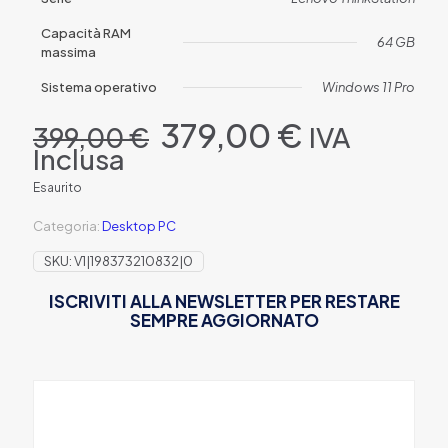
Capacità RAM
64 GB
massima
Sistema operativo
Windows 11 Pro
Il
Il
379,00
€
IVA
399,00
€
prezzo
prezzo
Inclusa
originale
attuale
era:
è:
Esaurito
399,00 €.
379,00 €
Categoria:
Desktop PC
SKU:
V1|198373210832|0
ISCRIVITI ALLA NEWSLETTER PER RESTARE
SEMPRE AGGIORNATO