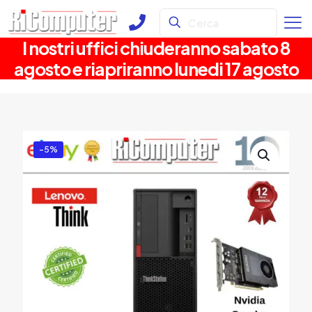
I nostri uffici chiuderanno sabato 8
agosto e riapriranno lunedi 17 agosto
-5%