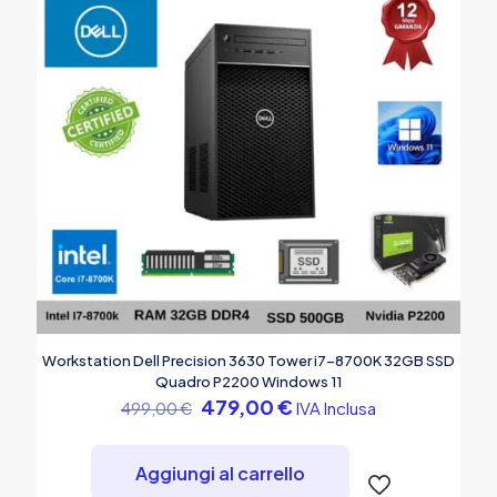
Workstation Dell Precision 3630 Tower i7-8700K 32GB SSD
Quadro P2200 Windows 11
Il
Il
479,00
€
IVA Inclusa
499,00
€
prezzo
prezzo
originale
attuale
era:
è:
Aggiungi al carrello
499,00 €.
479,00 €.