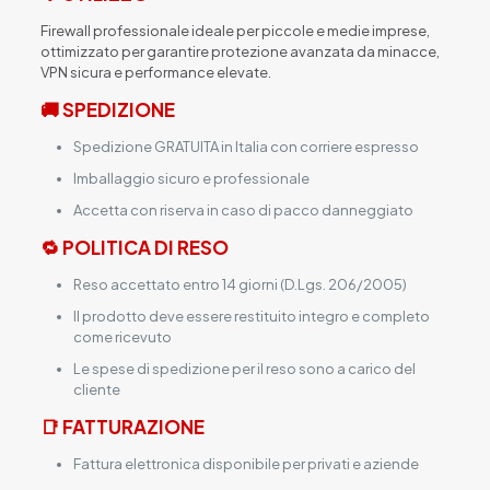
Firewall professionale ideale per piccole e medie imprese,
ottimizzato per garantire protezione avanzata da minacce,
VPN sicura e performance elevate.
🚚 SPEDIZIONE
Spedizione GRATUITA in Italia con corriere espresso
Imballaggio sicuro e professionale
Accetta con riserva in caso di pacco danneggiato
🔁 POLITICA DI RESO
Reso accettato entro 14 giorni (D.Lgs. 206/2005)
Il prodotto deve essere restituito integro e completo
come ricevuto
Le spese di spedizione per il reso sono a carico del
cliente
📑 FATTURAZIONE
Fattura elettronica disponibile per privati e aziende