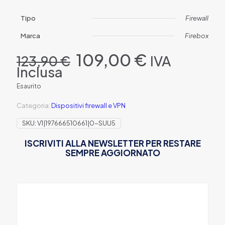
Tipo
Firewall
Marca
Firebox
Il
Il
109,00
€
IVA
123,90
€
prezzo
prezzo
Inclusa
originale
attuale
era:
è:
Esaurito
123,90 €.
109,00 €.
Categoria:
Dispositivi firewall e VPN
SKU:
V1|197666510661|0-SUU5
ISCRIVITI ALLA NEWSLETTER PER RESTARE
SEMPRE AGGIORNATO