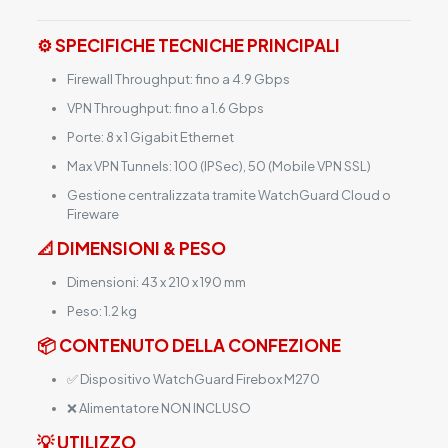
⚙️ SPECIFICHE TECNICHE PRINCIPALI
Firewall Throughput: fino a 4.9 Gbps
VPN Throughput: fino a 1.6 Gbps
Porte: 8 x 1 Gigabit Ethernet
Max VPN Tunnels: 100 (IPSec), 50 (Mobile VPN SSL)
Gestione centralizzata tramite WatchGuard Cloud o
Fireware
📐 DIMENSIONI & PESO
Dimensioni: 43 x 210 x 190 mm
Peso: 1.2 kg
📦 CONTENUTO DELLA CONFEZIONE
✅ Dispositivo WatchGuard Firebox M270
❌ Alimentatore NON INCLUSO
💡 UTILIZZO