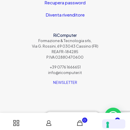
Recupera password
Diventa rivenditore
RiComputer
Formazione & Tecnologia srls,
Via G. Rossini, 69 03043 Cassino (FR)
REA FR-184285
P.IVA 02880470600
+39 0776 1666651
info@ricomputer.it
NEWSLETTER
Scrivici su WhatsApp
0
0