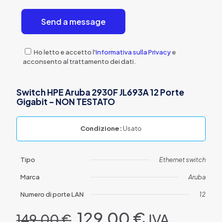
Ho letto e accetto l'
Informativa sulla Privacy
e
acconsento al trattamento dei dati.
Switch HPE Aruba 2930F JL693A 12 Porte
Gigabit – NON TESTATO
Condizione:
Usato
Tipo
Ethernet switch
Marca
Aruba
Numero di porte LAN
12
Il
Il
129,00
€
IVA
149,00
€