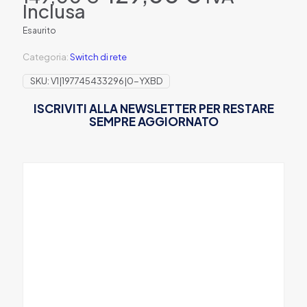
prezzo
prezzo
Inclusa
originale
attuale
era:
è:
Esaurito
149,00 €.
129,00 €.
Categoria:
Switch di rete
SKU:
V1|197745433296|0-YXBD
ISCRIVITI ALLA NEWSLETTER PER RESTARE
SEMPRE AGGIORNATO