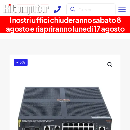
I nostri uffici chiuderanno sabato 8
agosto e riapriranno lunedi 17 agosto
-13%