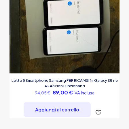
Lotto 5 Smartphone Samsung PER RICAMBI 1x Galaxy S8+ e
4x A8 Non Funzionanti
Il
Il
89,00
€
IVA Inclusa
94,05
€
prezzo
prezzo
originale
attuale
era:
è:
Aggiungi al carrello
94,05 €.
89,00 €.