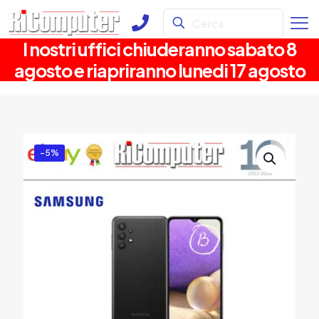
I nostri uffici chiuderanno sabato 8
agosto e riapriranno lunedi 17 agosto
-5%