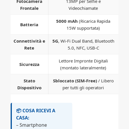
Fotocamera
13MP per Selfie e
Frontale
Videochiamate
5000 mAh
(Ricarica Rapida
Batteria
15W supportata)
Connettività e
5G
, Wi-Fi Dual Band, Bluetooth
Rete
5.0, NFC, USB-C
Lettore Impronte Digitali
Sicurezza
(montato lateralmente)
Stato
Sbloccato (SIM-Free)
/ Libero
Dispositivo
per tutti gli operatori
📦 COSA RICEVI A
CASA:
– Smartphone