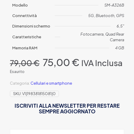
Modello
SM-A326B
Connettività
5G, Bluetooth, GPS
Dimensioni schermo
6,5"
Fotocamera, Quad Rear
Caratteristiche
Camera
Memoria RAM
4 GB
Il
Il
75,00
€
IVA Inclusa
79,00
€
prezzo
prezzo
originale
attuale
Esaurito
era:
è:
79,00 €.
75,00 €.
Categoria:
Cellulari e smartphone
SKU:
V1|198381815081|0
ISCRIVITI ALLA NEWSLETTER PER RESTARE
SEMPRE AGGIORNATO