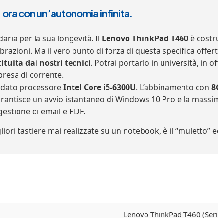
 ora con un’autonomia infinita.
aria per la sua longevità. Il
Lenovo ThinkPad T460
è costru
vibrazioni. Ma il vero punto di forza di questa specifica offer
uita dai nostri tecnici
. Potrai portarlo in università, in o
resa di corrente.
audato processore
Intel Core i5-6300U
. L’abbinamento con
8
rantisce un avvio istantaneo di Windows 10 Pro e la massima
gestione di email e PDF.
iori tastiere mai realizzate su un notebook, è il “muletto” 
Lenovo ThinkPad T460 (Seri