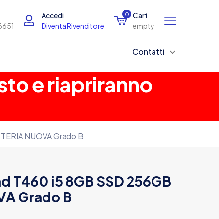
Accedi
0
Cart
6651
Diventa Rivenditore
empty
Contatti
sto e riapriranno
TTERIA NUOVA Grado B
ad T460 i5 8GB SSD 256GB
VA Grado B