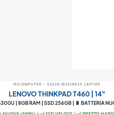
RICOMPUTER – SOLID BUSINESS LAPTOP
LENOVO THINKPAD T460 | 14″
6300U | 8GB RAM | SSD 256GB |
🔋 BATTERIA N
A NUOVA (100%) | ✅ SSD VELOCE | ✅ PREZZO HAR