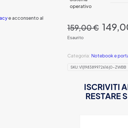
operativo
vacy
e acconsento al
Il
149,
159,00
€
prezz
origi
Esaurito
era:
159,0
Categoria:
Notebook e portat
SKU:
V1|198389972616|0-ZWBB
ISCRIVITI
RESTARE 