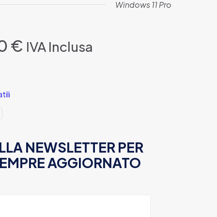
Windows 11 Pro
Il
00
€
IVA Inclusa
o
prezzo
nale
attuale
è:
0 €.
149,00 €.
ili
 ALLA NEWSLETTER PER
SEMPRE AGGIORNATO