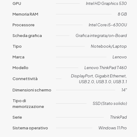
GPU
Intel HD Graphics 530
Memoria RAM
8 GB
Processore
Intel Core i5-6300U
Scheda grafica
Grafica integrata/on-Board
Tipo
Notebook/Laptop
Marca
Lenovo
Modello
Lenovo ThinkPad T460
DisplayPort, Gigabit Ethernet,
Connettività
USB 2.0, USB 3.0, USB 3.1
Dimensioni schermo
14"
Tipo di
SSD (Stato solido)
memorizzazione
Serie
ThinkPad
Sistema operativo
Windows 11 Pro