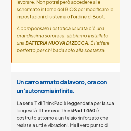
lavorare. Non potrai però accedere alle
schermate interne del BIOS per modificare le
impostazioni di sistema o l’ordine di Boot.
A compensare l’estetica usurata c’è una
grandissima sorpresa: abbiamo installato
una
BATTERIA NUOVA DI ZECCA
. È l’affare
perfetto per chi bada solo alla sostanza!
Un carro armato da lavoro, ora con
un’autonomia infinita.
La serie T di ThinkPad è leggendaria per la sua
longevità. Il
Lenovo ThinkPad T460
è
costruito attorno a un telaio rinforzato che
resiste a urti e vibrazioni. Ma il vero punto di