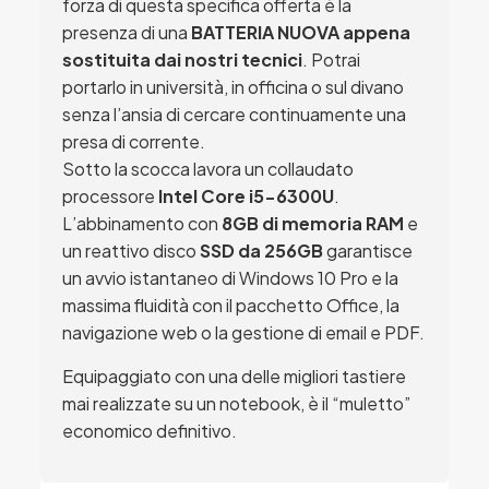
forza di questa specifica offerta è la
presenza di una
BATTERIA NUOVA appena
sostituita dai nostri tecnici
. Potrai
portarlo in università, in officina o sul divano
senza l’ansia di cercare continuamente una
presa di corrente.
Sotto la scocca lavora un collaudato
processore
Intel Core i5-6300U
.
L’abbinamento con
8GB di memoria RAM
e
un reattivo disco
SSD da 256GB
garantisce
un avvio istantaneo di Windows 10 Pro e la
massima fluidità con il pacchetto Office, la
navigazione web o la gestione di email e PDF.
Equipaggiato con una delle migliori tastiere
mai realizzate su un notebook, è il “muletto”
economico definitivo.