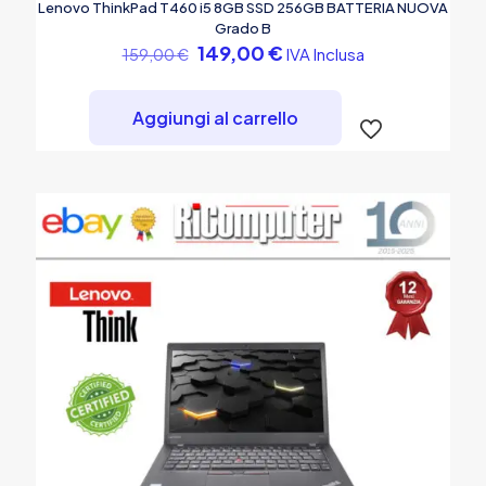
Lenovo ThinkPad T460 i5 8GB SSD 256GB BATTERIA NUOVA
Grado B
Il
Il
149,00
€
IVA Inclusa
159,00
€
prezzo
prezzo
originale
attuale
era:
è:
Aggiungi al carrello
159,00 €.
149,00 €.