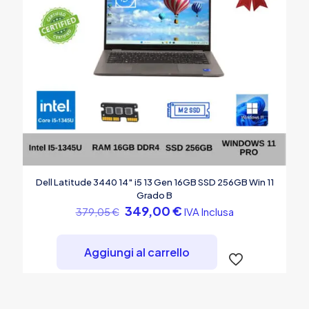
Dell Latitude 3440 14″ i5 13 Gen 16GB SSD 256GB Win 11
Grado B
Il
Il
349,00
€
IVA Inclusa
379,05
€
prezzo
prezzo
originale
attuale
era:
è:
Aggiungi al carrello
379,05 €.
349,00 €.