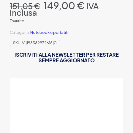
Il
Il
149,00
€
IVA
151,05
€
prezzo
prezzo
Inclusa
originale
attuale
era:
è:
Esaurito
151,05 €.
149,00 €.
Categoria:
Notebook e portatili
SKU:
V1|198389972616|0
ISCRIVITI ALLA NEWSLETTER PER RESTARE
SEMPRE AGGIORNATO