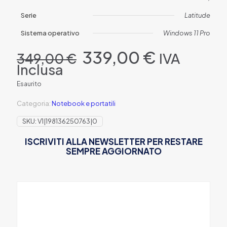
Serie
Latitude
Sistema operativo
Windows 11 Pro
Il
Il
339,00
€
IVA
349,00
€
prezzo
prezzo
Inclusa
originale
attuale
era:
è:
Esaurito
349,00 €.
339,00 €
Categoria:
Notebook e portatili
SKU:
V1|198136250763|0
ISCRIVITI ALLA NEWSLETTER PER RESTARE
SEMPRE AGGIORNATO