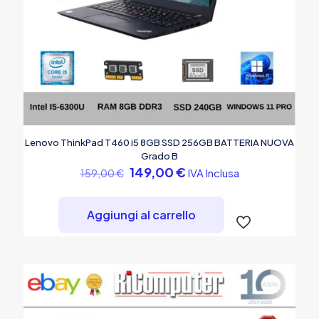
Lenovo ThinkPad T460 i5 8GB SSD 256GB BATTERIA NUOVA
Grado B
Il
Il
149,00
€
IVA Inclusa
159,00
€
prezzo
prezzo
originale
attuale
era:
è:
Aggiungi al carrello
159,00 €.
149,00 €.