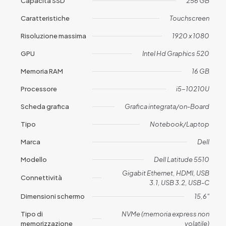
Capacità SSD
256 GB
Caratteristiche
Touchscreen
Risoluzione massima
1920 x 1080
GPU
Intel Hd Graphics 520
Memoria RAM
16 GB
Processore
i5-10210U
Scheda grafica
Grafica integrata/on-Board
Tipo
Notebook/Laptop
Marca
Dell
Modello
Dell Latitude 5510
Gigabit Ethernet, HDMI, USB
Connettività
3.1, USB 3.2, USB-C
Dimensioni schermo
15,6"
Tipo di
NVMe (memoria express non
memorizzazione
volatile)