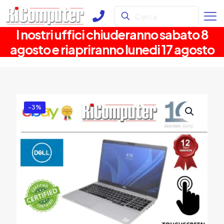
I nostri uffici chiuderanno sabato 8
agosto e riapriranno lunedi 17 agosto
-3%