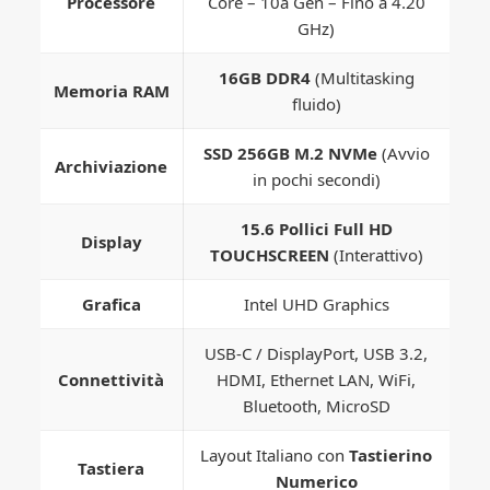
Processore
Core – 10a Gen – Fino a 4.20
GHz)
16GB DDR4
(Multitasking
Memoria RAM
fluido)
SSD 256GB M.2 NVMe
(Avvio
Archiviazione
in pochi secondi)
15.6 Pollici Full HD
Display
TOUCHSCREEN
(Interattivo)
Grafica
Intel UHD Graphics
USB-C / DisplayPort, USB 3.2,
Connettività
HDMI, Ethernet LAN, WiFi,
Bluetooth, MicroSD
Layout Italiano con
Tastierino
Tastiera
Numerico