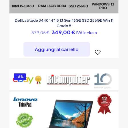
Dell Latitude 3440 14″ i5 13 Gen 16GB SSD 256GB Win 11
Grado B
Il
Il
349,00
€
IVA Inclusa
379,05
€
prezzo
prezzo
originale
attuale
era:
è:
Aggiungi al carrello
379,05 €.
349,00 €.
-6%