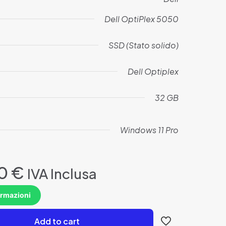
Dell OptiPlex 5050
SSD (Stato solido)
Dell Optiplex
32 GB
Windows 11 Pro
Il
00
€
IVA Inclusa
o
prezzo
nale
attuale
ormazioni
è:
0 €.
129,00 €.
Add to cart