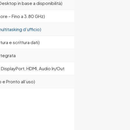
sktop in base a disponibilità)
re – Fino a 3.80 GHz)
ltitasking d’ufficio)
tura e scrittura dati)
ntegrata
 DisplayPort, HDMI, Audio In/Out
o e Pronto all’uso)