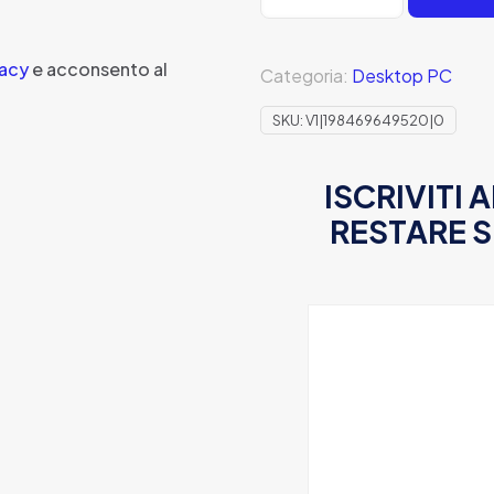
Dell
OptiPlex
vacy
e acconsento al
Categoria:
Desktop PC
3050
i5-
SKU:
V1|198469649520|0
7500
8GB
SSD
ISCRIVITI
256GB
RESTARE 
Windows
11
Pro
quantità