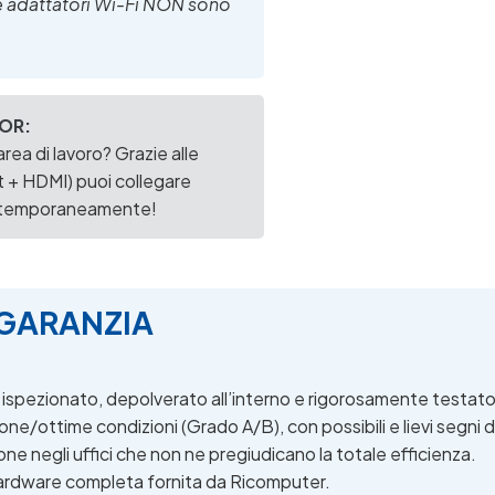
 e adattatori Wi-Fi NON sono
OR:
rea di lavoro? Grazie alle
t + HDMI) puoi collegare
ntemporaneamente!
E GARANZIA
spezionato, depolverato all’interno e rigorosamente testato n
e/ottime condizioni (Grado A/B), con possibili e lievi segni d
ne negli uffici che non ne pregiudicano la totale efficienza.
rdware completa fornita da Ricomputer.