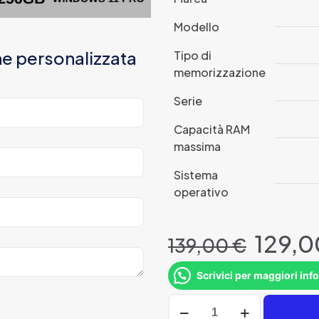
Modello
ne personalizzata
Tipo di
memorizzazione
Serie
Capacità RAM
massima
Sistema
operativo
Il
129,
139,00
€
prezz
origi
Scrivici per maggiori inf
era:
Computer
139,0
Fisso