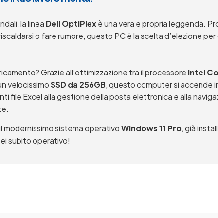
ali, la linea
Dell OptiPlex
è una vera e propria leggenda. Pr
iscaldarsi o fare rumore, questo PC è la scelta d’elezione pe
ricamento? Grazie all’ottimizzazione tra il processore
Intel C
un velocissimo
SSD da 256GB
, questo computer si accende in 
nti file Excel alla gestione della posta elettronica e alla nav
te.
 il modernissimo sistema operativo
Windows 11 Pro
, già inst
sei subito operativo!