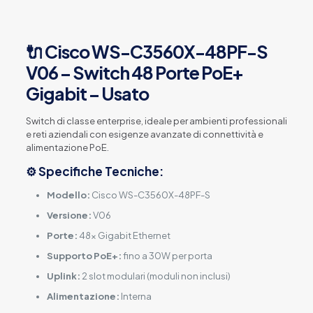
🔌 Cisco WS-C3560X-48PF-S
V06 – Switch 48 Porte PoE+
Gigabit – Usato
Switch di classe enterprise, ideale per ambienti professionali
e reti aziendali con esigenze avanzate di connettività e
alimentazione PoE.
⚙️ Specifiche Tecniche:
Modello:
Cisco WS-C3560X-48PF-S
Versione:
V06
Porte:
48x Gigabit Ethernet
Supporto PoE+:
fino a 30W per porta
Uplink:
2 slot modulari (moduli non inclusi)
Alimentazione:
Interna