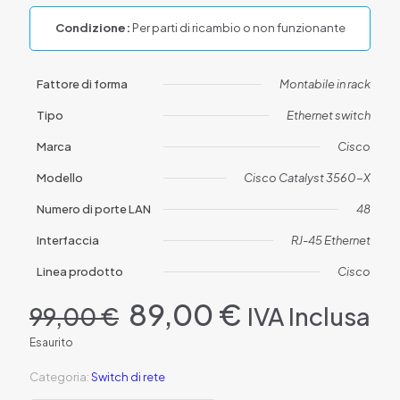
Condizione:
Per parti di ricambio o non funzionante
Fattore di forma
Montabile in rack
Tipo
Ethernet switch
Marca
Cisco
Modello
Cisco Catalyst 3560-X
Numero di porte LAN
48
Interfaccia
RJ-45 Ethernet
Linea prodotto
Cisco
Il
Il
89,00
€
IVA Inclusa
99,00
€
prezzo
prezzo
originale
attuale
Esaurito
era:
è:
99,00 €.
89,00 €.
Categoria:
Switch di rete