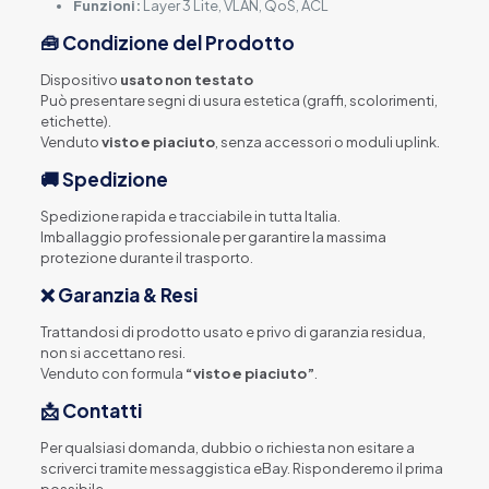
Funzioni:
Layer 3 Lite, VLAN, QoS, ACL
🧰 Condizione del Prodotto
Dispositivo
usato non testato
Può presentare segni di usura estetica (graffi, scolorimenti,
etichette).
Venduto
visto e piaciuto
, senza accessori o moduli uplink.
🚚 Spedizione
Spedizione rapida e tracciabile in tutta Italia.
Imballaggio professionale per garantire la massima
protezione durante il trasporto.
❌ Garanzia & Resi
Trattandosi di prodotto usato e privo di garanzia residua,
non si accettano resi.
Venduto con formula
“visto e piaciuto”
.
📩 Contatti
Per qualsiasi domanda, dubbio o richiesta non esitare a
scriverci tramite messaggistica eBay. Risponderemo il prima