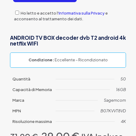
Ho letto e accetto l'
Informativa sulla Privacy
e
acconsento al trattamento dei dati.
ANDROID TV BOX decoder dvb T2 android 4k
netflix WIFI
Condizione:
Eccellente – Ricondizionato
Quantità
50
Capacità di Memoria
16GB
Marca
Sagemcom
MPN
B07KVVT8VD
Risoluzione massima
4K
Il
Il
29,00
€