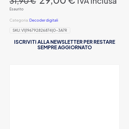
IVA Inclusa
31,90
€
prezzo
prezzo
originale
attuale
Esaurito
era:
è:
31,90 €.
29,00 €.
Categoria:
Decoder digitali
SKU:
V1|196792826874|0-3A7R
ISCRIVITI ALLA NEWSLETTER PER RESTARE
SEMPRE AGGIORNATO