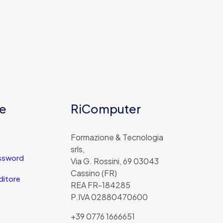
e
RiComputer
Formazione & Tecnologia
srls,
ssword
Via G. Rossini, 69 03043
Cassino (FR)
ditore
REA FR-184285
P.IVA 02880470600
+39 0776 1666651