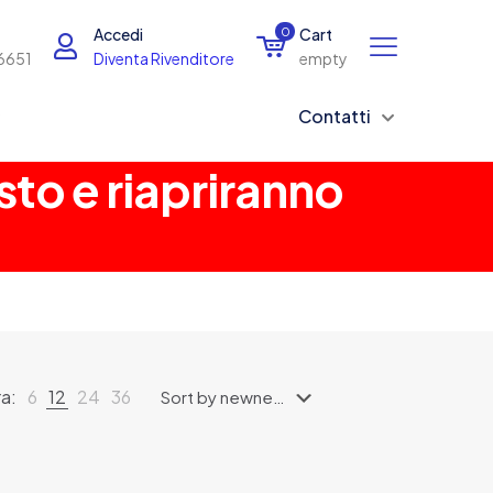
Accedi
0
Cart
6651
Diventa Rivenditore
empty
Contatti
sto e riapriranno
a:
6
12
24
36