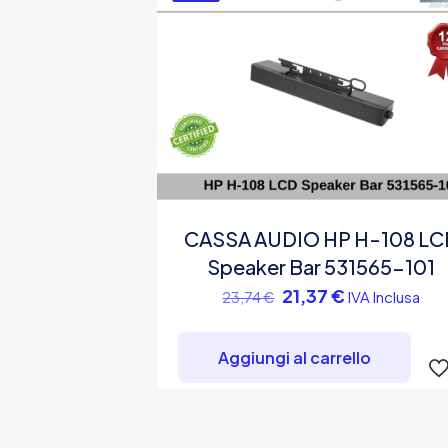
CASSA AUDIO HP H-108 LC
Speaker Bar 531565-101
Il
Il
21,37
€
IVA Inclusa
23,74
€
prezzo
prezzo
originale
attuale
Aggiungi al carrello
era:
è:
23,74 €.
21,37 €.