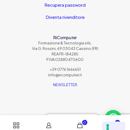
Recupera password
Diventa rivenditore
RiComputer
Formazione & Tecnologia srls,
Via G. Rossini, 69 03043 Cassino (FR)
REA FR-184285
P.IVA 02880470600
+39 0776 1666651
info@ricomputer.it
NEWSLETTER
Scrivici su WhatsApp
0
0