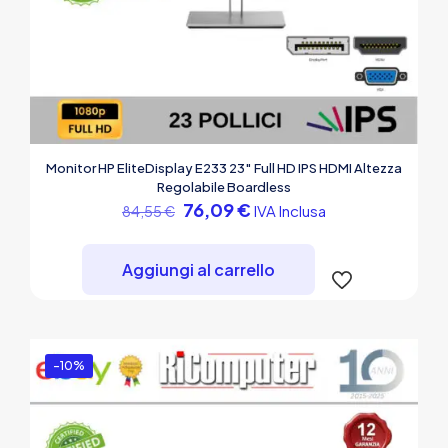
Monitor HP EliteDisplay E233 23″ Full HD IPS HDMI Altezza
Regolabile Boardless
Il
Il
76,09
€
IVA Inclusa
84,55
€
prezzo
prezzo
originale
attuale
era:
è:
Aggiungi al carrello
84,55 €.
76,09 €.
-10%