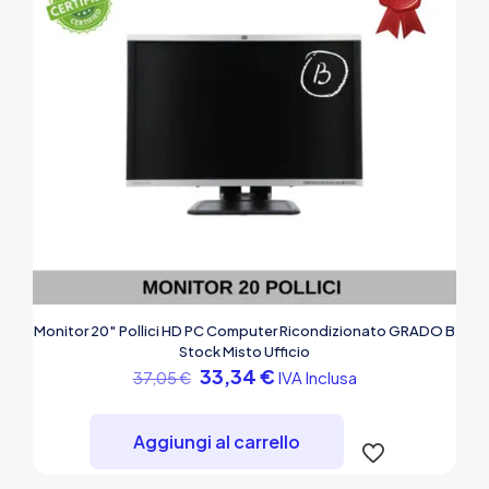
Monitor 20″ Pollici HD PC Computer Ricondizionato GRADO B
Stock Misto Ufficio
Il
Il
33,34
€
IVA Inclusa
37,05
€
prezzo
prezzo
originale
attuale
era:
è:
Aggiungi al carrello
37,05 €.
33,34 €.