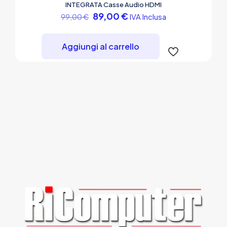
INTEGRATA Casse Audio HDMI
Il
Il
89,00
€
IVA Inclusa
99,00
€
prezzo
prezzo
originale
attuale
era:
è:
Aggiungi al carrello
99,00 €.
89,00 €.